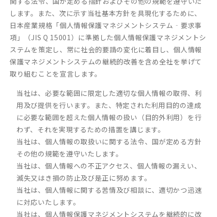
関する法令、国が定める指針およびその他の規範を遵守いた
します。また、次に示す当社基本方針を具現化するために、
社員紹介
日本産業規格「個人情報保護マネジメントシステム‐要求事
項」（JIS Q 15001）に準拠した個人情報保護マネジメントシ
新着情報
ステムを策定し、常に社会的要請の変化に着目し、個人情報
保護マネジメントシステムの継続的改善を含め全社を挙げて
ESG
取り組むことを宣言します。
社内報
当社は、必要な範囲に限定した適切な個人情報の取得、利
用及び提供を行います。また、特定された利用目的の達成
よくあるご質問
に必要な範囲を超えた個人情報の扱い（目的外利用）を行
わず、それを実現するための措置を講じます。
当社は、個人情報の取扱いに関する法令、国が定める方針
その他の規範を遵守いたします。
当社は、個人情報への不正アクセス、個人情報の漏えい、
滅失又はき損の防止及び是正に努めます。
当社は、個人情報に関する苦情及び相談に、適切かつ迅速
に対応いたします。
当社は、個人情報保護マネジメントシステムを継続的に改