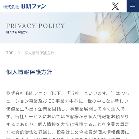
事業紹介
PRIVACY POLICY
個人情報保護方針
ソリューション事業
オリジナルユニフォームの企画・製造・販売
TOP
個人情報保護方針
レンタル
販売＆リユース
個人情報保護方針
ユニフォーム管理・保管
EC事業
株式会社 BM ファン（以下、「当社」といいます。）は ソリ
ューション事業及び EC 事業を中心に、世の中にない新しい
なかにしゴルフ
価値を生み出す企業を目指し、事業を展開してゆく法人で
す。当社サービスにおいてはお客様から個人情報をお預かり
BMファンについて
するにあたり、個人情報を大切に保護することを企業の重要
な社会的使命と認識し、役員はじめ全社員が個人情報保護に
会社概要